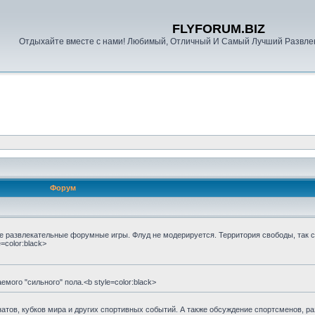
FLYFORUM.BIZ
Отдыхайте вместе с нами! Любимый, Отличный И Самый Лучший Развле
Форум
 развлекательные форумные игры. Флуд не модерируется. Территория свободы, так ск
=color:black>
мого "сильного" пола.<b style=color:black>
тов, кубков мира и других спортивных событий. А также обсуждение спортсменов, ра