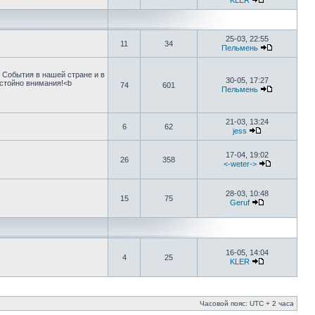
KLER
25-03, 22:55
11
34
Пельмень
. События в нашей стране и в
30-05, 17:27
остойно внимания!<b
74
601
Пельмень
21-03, 13:24
6
62
jess
17-04, 19:02
26
358
<-weter->
28-03, 10:48
15
75
Geruf
16-05, 14:04
4
25
KLER
Часовой пояс: UTC + 2 часа