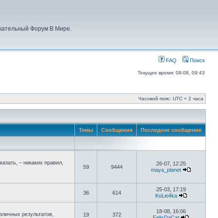
кательный Форум В Мире.
FAQ
Поиск
Текущее время: 08-08, 09:43
Часовой пояс: UTC + 2 часа
Темы
Сообщения
Последнее сообщение
азать, – никаких правил,
26-07, 12:25
59
9444
maya_planet
25-03, 17:19
36
614
KoLю4ka
18-08, 16:06
зличных результатов,
19
372
FelixDaCat