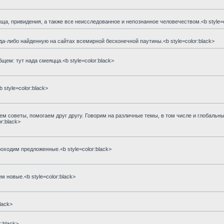
а, привидения, а также все неисследованное и непознанное человечеством.<b style=c
-либо найденную на сайтах всемирной бесконечной паутины.<b style=color:black>
ем: тут нада смеяцца.<b style=color:black>
style=color:black>
м советы, помогаем друг другу. Говорим на различные темы, в том числе и глобальны
r:black>
ходим предложенные.<b style=color:black>
 новые.<b style=color:black>
lack>
:black>