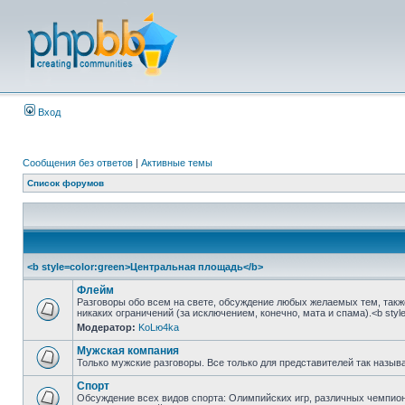
Вход
Сообщения без ответов
|
Активные темы
Список форумов
<b style=color:green>Центральная площадь</b>
Флейм
Разговоры обо всем на свете, обсуждение любых желаемых тем, также
никаких ограничений (за исключением, конечно, мата и спама).<b style
Модератор:
KoLю4ka
Мужская компания
Только мужские разговоры. Все только для представителей так называе
Спорт
Обсуждение всех видов спорта: Олимпийских игр, различных чемпиона