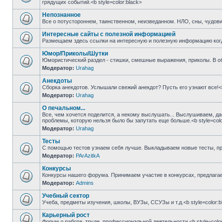
грядущих событий.<b style=color:black>
Непознанное
Все о потустороннем, таинственном, неизведанном. НЛО, сны, чудовищ
Интересные сайты с полезной информацией
Размещаем здесь ссылки на интересную и полезную информацию когда
Юмор/Приколы/Шутки
Юмористический раздел - cтишки, смешные выражения, приколы. В общ
Модератор:
Urahag
Анекдоты
Сборка анекдотов. Услышали свежий анекдот? Пусть его узнают все!<b 
Модератор:
Urahag
О печальном...
Все, чем хочется поделится, а некому выслушать... Выслушиваем, дае
проблемы, которую нельзя было бы запутать еще больше.<b style=colo
Модератор:
Urahag
Тесты
С помощью тестов узнаем себя лучше. Выкладываем новые тесты, про
Модератор:
PArAzitkA
Конкурсы
Конкурсы нашего форума. Принимаем участие в конкурсах, предлагаем
Модератор:
Admins
Учебный сектор
Учеба, предметы изучения, школы, ВУЗы, ССУЗы и т.д.<b style=color:b
Карьерный рост
Форум о работе, труде, профессиональной деятельности.<b style=color