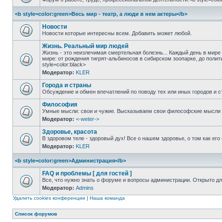
<b style=color:green>Весь мир - театр, а люди в нем актеры</b>
Новости
Новости которые интересны всем. Добавить может любой.
Жизнь. Реальный мир людей
Жизнь - это неизлечимая смертельная болезнь... Каждый день в мире ч
мире: от рождения тигрят-альбиносов в сибирском зоопарке, до полит
style=color:black>
Модератор:
KLER
Города и страны
Обсуждение и обмен впечатлений по поводу тех или иных городов и стр
Философия
Умные мысли: свои и чужие. Высказываем свои философские мысли на
Модератор:
<-weter->
Здоровье, красота
В здоровом теле - здоровый дух! Все о нашем здоровье, о том как его 
Модератор:
KLER
<b style=color:green>Администрация</b>
FAQ и проблемы [ для гостей ]
Все, что нужно знать о форуме и вопросы администрации. Открыто для 
Модератор:
Admins
Удалить cookies конференции
|
Наша команда
Список форумов