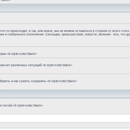
то-то происходит, и так, или иначе, мы не можем оставаться в стороне от всего этого
ики и глобального потепления. Сенсации, происшествия, новости, явления - все, что д
ан.<b style=color:black>
счет различных ситуаций.<b style=color:black>
беречь и как суметь сохранить.<b style=color:black>
гостей.<b style=color:black>