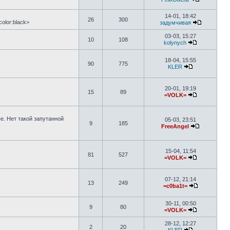
14-01, 18:42
26
300
olor:black>
задумчивая
03-03, 15:27
10
108
kolynych
18-04, 15:55
90
775
KLER
20-01, 19:19
15
89
=VOLK=
е. Нет такой запутанной
05-03, 23:51
9
185
FreeAngel
15-04, 11:54
81
527
=VOLK=
07-12, 21:14
13
249
=c0ba1t=
30-11, 00:50
9
80
=VOLK=
28-12, 12:27
2
20